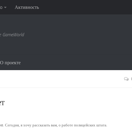
fo
Активность
ре GameWorld
О проекте
ет
. Сегодня, я хочу рассказать вам, о работе полицейских штата.