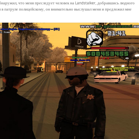
обнаружил, что меня преследует человек на Landstalker, добравшись людного
м в патруле полицейскому, он внимательно выслушал меня и предложил мне