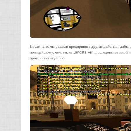
После чего, мы решили предпринять другие действия, дабы р
полицейскому, человек на Landstalker проследовал за мной и
прояснить ситуацию.