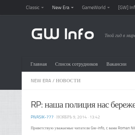
Classic
New Era
GameWorld
[GW] In
Твой гид в ми
Главная
Список сотрудников
Вакансии
NEW ERA
/
НОВОСТИ
RP: наша полиция нас береж
PIVASIK-777
· НОЯБРЬ 9, 2014 · 13:42
Приветствую уважаемые читатели Gw-info, c вами Roman Nike