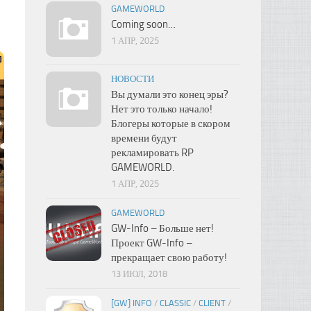
GAMEWORLD
Coming soon…
1 АПР, 2025
НОВОСТИ
Вы думали это конец эры?
Нет это только начало!
Блогеры которые в скором
времени будут
рекламировать RP
GAMEWORLD.
1 АПР, 2025
GAMEWORLD
GW-Info – Больше нет!
Проект GW-Info –
прекращает свою работу!
13 ИЮЛ, 2018
[GW] INFO
/
CLASSIC
/
CLIENT
/