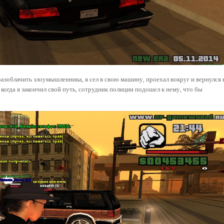
азоблачить злоумышленника, я сел в свою машину, проехал вокруг и вернулся 
 когда я закончил свой путь, сотрудник полиции подошел к нему, что бы