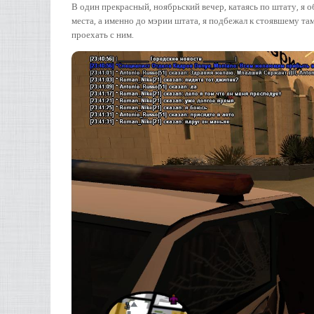
В один прекрасный, ноябрьский вечер, катаясь по штату, я 
места, а именно до мэрии штата, я подбежал к стоявшему та
проехать с ним.