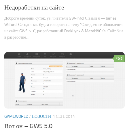
Недоработки на сайте
Доброго времени суток, ув. читатели GW-Info! С вами я — James
Wilford! Сегодня мы будем говорить на тему “Ожидаемые обновления
на сайте GWS 5.0”, разработанный DarkLynx & MazaHACKa. Сайт был
в разработке...
3
GAMEWORLD
/
НОВОСТИ
1 СЕН, 2014
Вот он – GWS 5.0