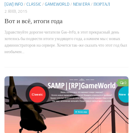
[GW] INFO
/
CLASSIC
/
GAMEWORLD
/
NEW ERA
/
ПОРТАЛ
2 ЯНВ, 2015
Вот и всё, итоги года
Здравствуйте дорогие читатели Gw-Info, в этот прекрасный день
хотелось бы подвести итоги уходящего года, а начнем мы с новых
администраторов на сервере. Хочется так-же сказать что этот год был
необычен...
0