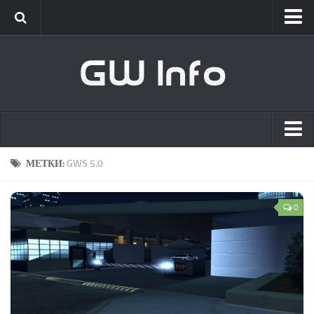
Classic
Новости
Интервью
New Era
Новости
Главная
МЕТКИ:
GWS 5.0
Интервью
Список сотрудников
GameWorld
0
Вакансии
Новости
О проекте
Обновления
Клиент
[GW] Info
Live