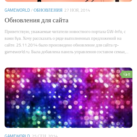
GAMEWORLD
/
ОБНОВЛЕНИЯ
27 НОЯ, 2014
Обновления для сайта
Приветствую, уважаемые читатели новостного портала GW-Info, с
вами Ilya. Хочу рассказать о ряде выполненных предложений на
сайте. 25.11.2014 было произведено обновление для сайта rp-
gameworld.ru. Была добавлена панель управления составом семьи,...
8
GAMEWORLD
25 СЕН, 2014