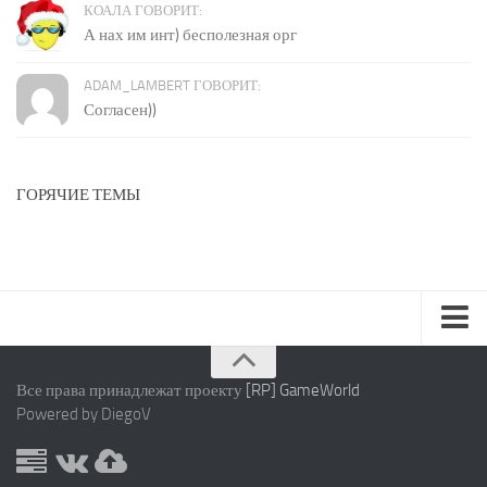
КОАЛА ГОВОРИТ:
А нах им инт) бесполезная орг
ADAM_LAMBERT ГОВОРИТ:
Согласен))
ГОРЯЧИЕ ТЕМЫ
Карта сайта
Все права принадлежат проекту
[RP] GameWorld
Правила
Powered by DiegoV