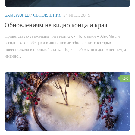
Новости
GAMEWORLD
/
ОБНОВЛЕНИЯ
31 ИЮЛ, 2015
Конкурсы
Обновлениям не видно конца и края
Активность
Приветствую уважаемые читатели Gw-Info, с вами – Alex Mat, и
сегодня как и обещали вышли новые обновления о которых
повествовали в прошлой статье. Но, и с небольшим дополнением, а
именно...
0