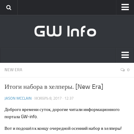
Classic
Новости
Интервью
New Era
Новости
Главная
NEW ERA
0
Интервью
Список сотрудников
GameWorld
Итоги набора в хелперы. [New Era]
Вакансии
Новости
JASON MCCLAIN
· НОЯБРЬ 8, 2017 · 12:37
О проекте
Обновления
Доброго времени суток, дорогие читали информационного
Клиент
портала GW-info.
[GW] Info
Вот и подошёл к концу очередной осенний набор в хелперы!
Live