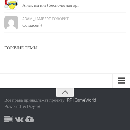
А нах им инт) бесполезная орг
ADAM_LAMBERT ГОВОРИТ:
Согласен))
ГОРЯЧИЕ ТЕМЫ
Карта сайта
Все права принадлежат проекту
[RP] GameWorld
Правила
Powered by DiegoV