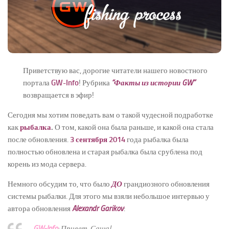
Новости
Конкурсы
Активность
Приветствую вас, дорогие читатели нашего новостного
портала
GW-Info
! Рубрика
“Факты из истории GW”
возвращается в эфир!
Сегодня мы хотим поведать вам о такой чудесной подработке
как
рыбалка
.
О том, какой она была раньше, и какой она стала
после обновления.
3 сентября 2014
года рыбалка была
полностью обновлена и старая рыбалка была срублена под
корень из мода сервера.
Немного обсудим то, что было
ДО
грандиозного обновления
системы рыбалки. Для этого мы взяли небольшое интервью у
автора обновления
Alexandr Garikov
:
GW-Info
: Привет, Саша!