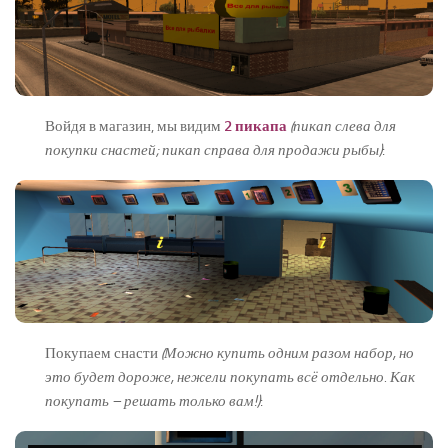
Войдя в магазин, мы видим
2 пикапа
(пикап слева для
покупки снастей; пикап справа для продажи рыбы)
:
Покупаем снасти
(Можно купить одним разом набор, но
это будет дороже, нежели покупать всё отдельно. Как
покупать – решать только вам!)
: