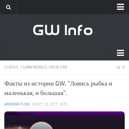
Classic
Новости
Интервью
New Era
Новости
Главная
CLASSIC
/
GAMEWORLD
/
NEW ERA
0
Интервью
Список сотрудников
GameWorld
Факты из истории GW. “Ловись рыбка и
Вакансии
Новости
маленькая, и большая”.
О проекте
Обновления
AMANDA FLOW
· МАРТ 15, 2017 · 8:05
Клиент
[GW] Info
Live