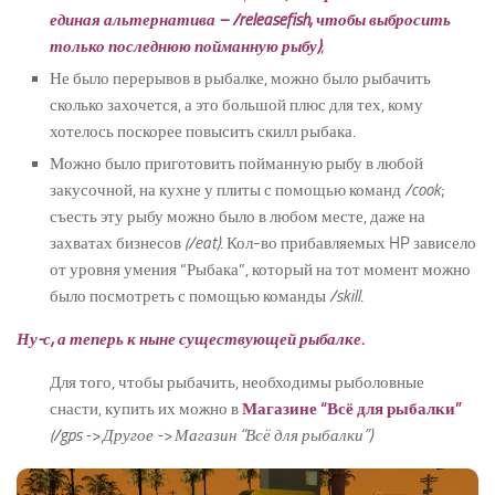
единая альтернатива – /releasefish, чтобы выбросить
только последнюю пойманную рыбу)
;
Не было перерывов в рыбалке, можно было рыбачить
сколько захочется, а это большой плюс для тех, кому
хотелось поскорее повысить скилл рыбака.
Можно было приготовить пойманную рыбу в любой
закусочной, на кухне у плиты с помощью команд
/cook
;
съесть эту рыбу можно было в любом месте, даже на
захватах бизнесов
(/eat)
. Кол-во прибавляемых HP зависело
от уровня умения “Рыбака”, который на тот момент можно
было посмотреть с помощью команды
/skill
.
Ну-с, а теперь к ныне существующей рыбалке.
Для того, чтобы рыбачить, необходимы рыболовные
снасти, купить их можно в
Магазине “Всё для рыбалки”
(/gps -> Другое -> Магазин “Всё для рыбалки”)