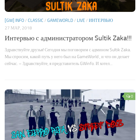
[GW] INFO
/
CLASSIC
/
GAMEWORLD
/
LIVE
/
ИНТЕРВЬЮ
27 МАР, 2018
Интервью с администратором Sultik Zaka!!!
Здравствуйте друзья! Сегодня мы поговорим с админом Sultik Zaka.
Мы спросим, какой путь у него был на GameWorld , и что он делает
сейчас. – Здравствуйте, я представитель GWinfo. И хотел...
0