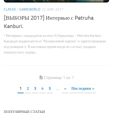
CLASSIC
/
GAMEWORLD
22 АПР, 2017
[ВЫБОРЫ 2017] Интервью с Petruha
Kanburi.
* Интервью с кандидатом на пост Губернатора – Petruha Kanburi.
Кандидат выдвигается от “Независимой партии” и зарегистрирован
под номером 2. В настоящее время нигде не состоит, недавно
покинул пост лидера...
Страница 1 из 7
1
2
3
4
5
...
»
Последняя »
ПОПУЛЯРНЫЕ СТАТЬИ