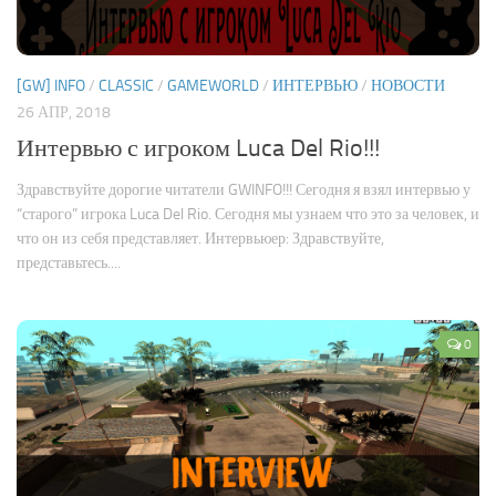
[GW] INFO
/
CLASSIC
/
GAMEWORLD
/
ИНТЕРВЬЮ
/
НОВОСТИ
26 АПР, 2018
Интервью с игроком Luca Del Rio!!!
Здравствуйте дорогие читатели GWINFO!!! Сегодня я взял интервью у
“старого” игрока Luca Del Rio. Сегодня мы узнаем что это за человек, и
что он из себя представляет. Интервьюер: Здравствуйте,
представьтесь....
0