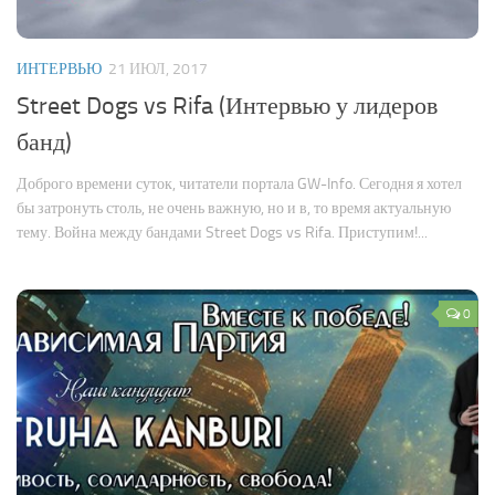
ИНТЕРВЬЮ
21 ИЮЛ, 2017
Street Dogs vs Rifa (Интервью у лидеров
банд)
Доброго времени суток, читатели портала GW-Info. Сегодня я хотел
бы затронуть столь, не очень важную, но и в, то время актуальную
тему. Война между бандами Street Dogs vs Rifa. Приступим!...
0