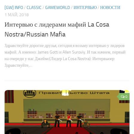
[GW] INFO
/
CLASSIC
/
GAMEWORLD
/
ИНТЕРВЬЮ
/
НОВОСТИ
1 МАЙ, 2018
Интервью с лидерами мафий La Cosa
Nostra/Russian Mafia
Здравствуйте дорогие друзья, сегодня я возьму интервью у лидеров
мафий. А именно: James Gotti и Allen Suroviy. И так начнем, первый
на очереди у нас Джеймс(Лидер La Cosa Nostra): Интервьюер:
Здравствуйте,...
0