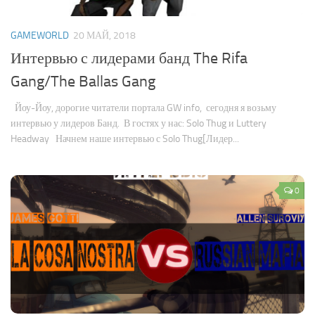
Новости
GAMEWORLD
20 МАЙ, 2018
Конкурсы
Интервью с лидерами банд The Rifa
Активность
Gang/The Ballas Gang
Йоу-Йоу, дорогие читатели портала GW info, сегодня я возьму
интервью у лидеров Банд. В гостях у нас: Solo Thug и Luttery
Headway Начнем наше интервью с Solo Thug[Лидер...
0