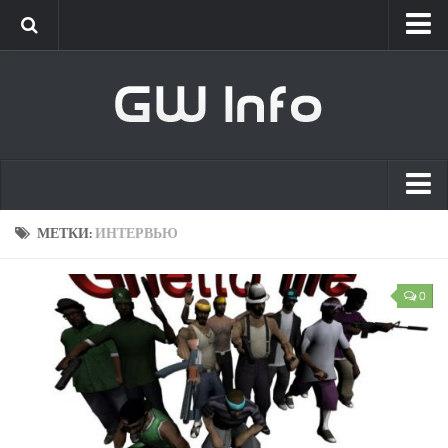
Classic
Новости
Интервью
New Era
Новости
Главная
МЕТКИ:
ИНТЕРВЬЮ
Интервью
Список сотрудников
GameWorld
0
Вакансии
Новости
О проекте
Обновления
Клиент
[GW] Info
Live