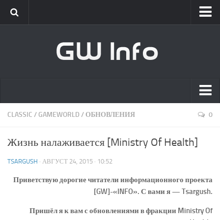
Classic
Новости
Интервью
New Era
Новости
Главная
CLASSIC
/
GAMEWORLD
/
ОБНОВЛЕНИЯ
0
Интервью
Список сотрудников
GameWorld
Жизнь налаживается [Ministry Of Health]
Вакансии
Новости
TSARGUSH
· АВГУСТ 24, 2015 · 10:52
О проекте
Обновления
Приветствую дорогие читатели информационного проекта
Клиент
[GW]-«INFO». С вами я — Tsargush.
[GW] Info
Пришёл я к вам с обновлениями в фракции Ministry Of
Live