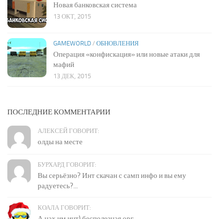
Новая банковская система
13 ОКТ, 2015
GAMEWORLD
/
ОБНОВЛЕНИЯ
Операция «конфискация» или новые атаки для
мафий
13 ДЕК, 2015
ПОСЛЕДНИЕ КОММЕНТАРИИ
АЛЕКСЕЙ ГОВОРИТ:
олды на месте
БУРХАРД ГОВОРИТ:
Вы серьёзно? Инт скачан с самп инфо и вы ему
радуетесь?...
КОАЛА ГОВОРИТ:
А нах им инт) бесполезная орг