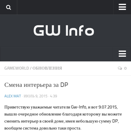
Classic
Новости
Интервью
New Era
Новости
Главная
GAMEWORLD
/
ОБНОВЛЕНИЯ
0
Интервью
Список сотрудников
GameWorld
Смена интерьера за DP
Вакансии
Новости
ALEX MAT
· ИЮЛЬ 9, 2015 · 4:39
О проекте
Обновления
Приветствую уважаемые читатели Gw-Info, и вот 9.07.2015,
Клиент
вышло очередное обновление благодаря которому вы можете
[GW] Info
сменить интерьер в своей доме, имея небольшую сумму DP,
вообщем система довольно таки проста.
Live