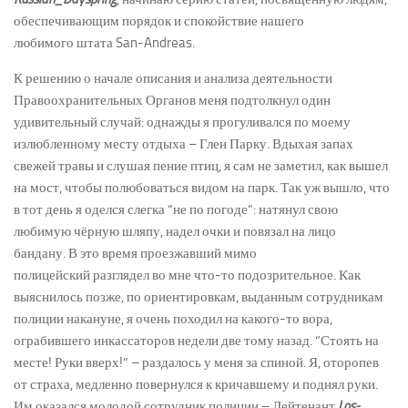
обеспечивающим порядок и спокойствие нашего
Новости
любимого штата San-Andreas.
Конкурсы
К решению о начале описания и анализа деятельности
Активность
Правоохранительных Органов меня подтолкнул один
удивительный случай: однажды я прогуливался по моему
излюбленному месту отдыха – Глен Парку. Вдыхая запах
свежей травы и слушая пение птиц, я сам не заметил, как вышел
на мост, чтобы полюбоваться видом на парк. Так уж вышло, что
в тот день я оделся слегка “не по погоде”: натянул свою
любимую чёрную шляпу, надел очки и повязал на лицо
бандану. В это время проезжавший мимо
полицейский разглядел во мне что-то подозрительное. Как
выяснилось позже, по ориентировкам, выданным сотрудникам
полиции накануне, я очень походил на какого-то вора,
ограбившего инкассаторов недели две тому назад. “Стоять на
месте! Руки вверх!” – раздалось у меня за спиной. Я, оторопев
от страха, медленно повернулся к кричавшему и поднял руки.
Им оказался молодой сотрудник полиции – Лейтенант
Los-