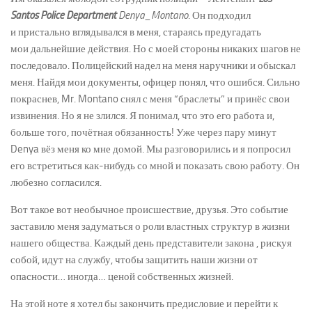
Santos Police Department
Denya_Montano
. Он подходил
и пристально вглядывался в меня, стараясь предугадать
мои дальнейшие действия. Но с моей стороны никаких шагов не
последовало. Полицейский надел на меня наручники и обыскал
меня. Найдя мои документы, офицер понял, что ошибся. Сильно
покраснев, Mr. Montano снял с меня “браслеты” и принёс свои
извинения. Но я не злился. Я понимал, что это его работа и,
больше того, почётная обязанность! Уже через пару минут
Denya вёз меня ко мне домой. Мы разговорились и я попросил
его встретиться как-нибудь со мной и показать свою работу. Он
любезно согласился.
Вот такое вот необычное происшествие, друзья. Это событие
заставило меня задуматься о роли властных структур в жизни
нашего общества. Каждый день представители закона , рискуя
собой, идут на службу, чтобы защитить наши жизни от
опасности… иногда… ценой собственных жизней.
На этой ноте я хотел бы закончить предисловие и перейти к