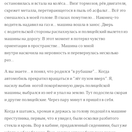
остановилась и встала на колёса… Визг тормозов, рёв двигателя,
скрежет металла, перетирающегося в пыль об асфальт… Всё это
смешалось в моей голове. В глазах помутнело… Наконец-то
водитель надавил на газ и… машина вошла в занос. Дверь
с водительской стороны распахнулась и полицейский вылетел из
машины на дорогу. В этот момент я потерял чувство
ориентации в пространстве… Машина со мной
внутри наскочила на неровность и перевернулась несколько
раз…
А вы знаете… я понял, что родился “в рубашке”… Когда
автомобиль прекратил вращаться и “лёг пузом вверх”. Я,
насилу выбив ногой покорёженную дверь полицейской
машины, выбрался из неё и упал на землю. Тут подоспела скорая
и другие полицейские. Через пару минут я пришёл в себя.
Когда я шатаясь, хромая и держась за голову подошёл к машине
преступника, первым, что я увидел, были осколки разбитого
стекла и кровь. Вор в кабине, придавленный сидениями, был уже