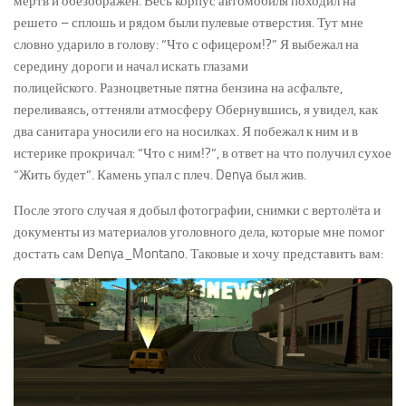
мёртв и обезображен. Весь корпус автомобиля походил на
решето – сплошь и рядом были пулевые отверстия. Тут мне
словно ударило в голову: “Что с офицером!?” Я выбежал на
середину дороги и начал искать глазами
полицейского. Разноцветные пятна бензина на асфальте,
переливаясь, оттеняли атмосферу Обернувшись, я увидел, как
два санитара уносили его на носилках. Я побежал к ним и в
истерике прокричал: “Что с ним!?”, в ответ на что получил сухое
“Жить будет”. Камень упал с плеч. Denya был жив.
После этого случая я добыл фотографии, снимки с вертолёта и
документы из материалов уголовного дела, которые мне помог
достать сам Denya_Montano. Таковые и хочу представить вам: