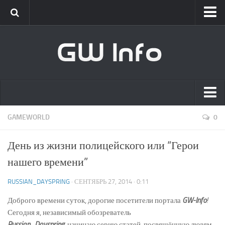
Classic
Новости
Интервью
New Era
Новости
Главная
GAMEWORLD
0
Интервью
Список сотрудников
GameWorld
День из жизни полицейского или “Герои
Вакансии
Новости
нашего времени”
О проекте
Обновления
RUSSIAN_DAYSPRING
· СЕНТЯБРЬ 27, 2014 · 0:11
Клиент
Доброго времени суток, дорогие посетители портала
GW-Info
!
[GW] Info
Сегодня я, независимый обозреватель
Russian_Dayspring
Live
, начинаю серию статей, посвящённую людям,