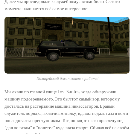
Далее мы проследовали к служебному автомобилю. С этого
момента начинается всё самое интересное:
Полицейский джип готов к работе!
Мы ехали по главной улице Los-Santos, когда обнаружили
машину подозреваемого. Это был тот самый вор, которому
досталась на растерзание машина инкассаторов. Бравый
служитель порядка, включив мигалку, вдавил педаль газа в пол и
последовал за преступником. Тот, поняв, что его преследуют,
“дал по газам” и “полетел” куда глаза глядят. Сбивая всё на своём