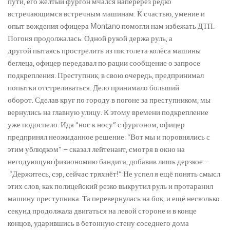
пути, его жёлтый фургон мчался наперерез редко
встречающимся встречным машинам. К счастью, умение и
опыт вождения офицера Montano помогли нам избежать ДТП.
Погоня продолжалась. Одной рукой держа руль, а
другой пытаясь прострелить из пистолета колёса машины
беглеца, офицер передавал по рации сообщение о запросе
подкрепления. Преступник, в свою очередь, предпринимал
попытки отстреливаться. Дело принимало больший
оборот. Сделав круг по городу в погоне за преступником, мы
вернулись на главную улицу. К этому времени подкрепление
уже подоспело. Идя “нос к носу” с фургоном, офицер
предпринял неожиданное решение. “Вот мы и поровнялись с
этим ублюдком” – сказал лейтенант, смотря в окно на
негодующую физиономию бандита, добавив лишь дерзкое –
“Держитесь, сэр, сейчас тряхнёт!” Не успел я ещё понять смысл
этих слов, как полицейский резко выкрутил руль и протаранил
машину преступника. Та перевернулась на бок, и ещё несколько
секунд продолжала двигаться на левой стороне и в конце
концов, ударившись в бетонную стену соседнего дома