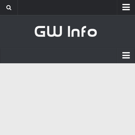
Classic
Новости
Интервью
New Era
Новости
Интервью
GameWorld
Новости
Обновления
Клиент
[GW] Info
Live