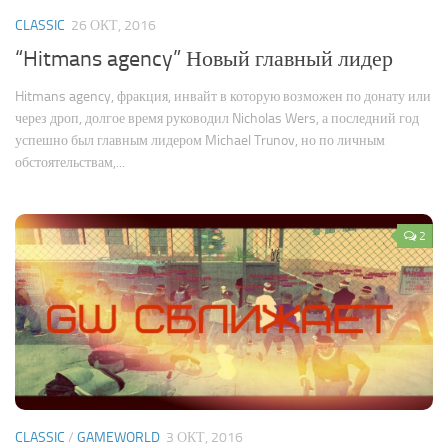
CLASSIC
26 ОКТ, 2016
“Hitmans agency” Новый главный лидер
Hitmans agency, фракция, инвайт в которую возможен по донату или
через дроп, долгое время руководил Nicholas Wers, а последний год
успешно был главным лидером Michael Trunov, но по личным
обстоятельствам,...
2
CLASSIC
/
GAMEWORLD
3 ОКТ, 2016