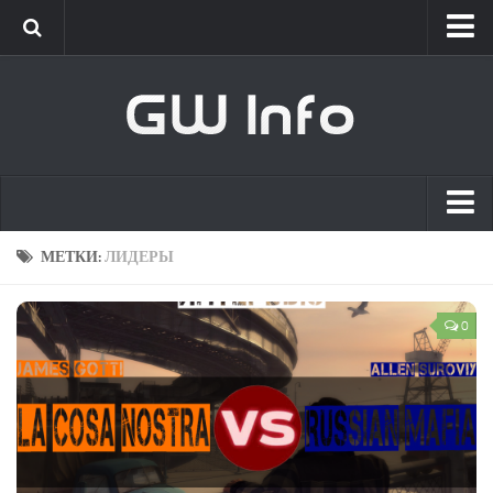
Classic
Новости
Интервью
New Era
Новости
Главная
МЕТКИ:
ЛИДЕРЫ
Интервью
Список сотрудников
GameWorld
0
Вакансии
Новости
О проекте
Обновления
Клиент
[GW] Info
Live