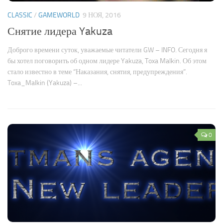
CLASSIC
/
GAMEWORLD
9 НОЯ, 2016
Снятие лидера Yakuza
Доброго времени суток, уважаемые читатели GW – INFO. Сегодня я
бы хотел поговорить об одном лидере Yakuza, Toxa Malkin. Об этом
стало известно в теме “Наказания, снятия, предупреждения”.
Toxa_Malkin (Yakuza) –...
0