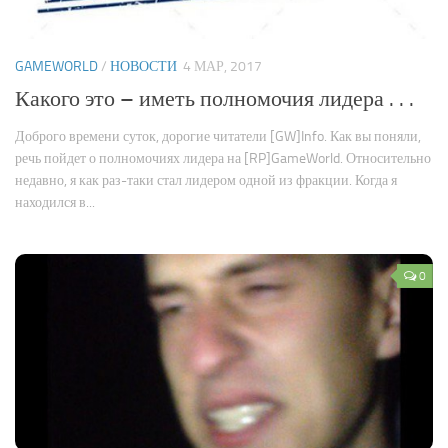
GAMEWORLD
/
НОВОСТИ
4 МАР, 2017
Какого это – иметь полномочия лидера . . .
Доброго времени суток, дорогие читатели [GW]Info. Как вы поняли,
речь пойдет о полномочиях лидера на [RP]GameWorld. Относительно
недавно, я как раз-таки стал лидером одной из фракции. Когда я
находился в...
0