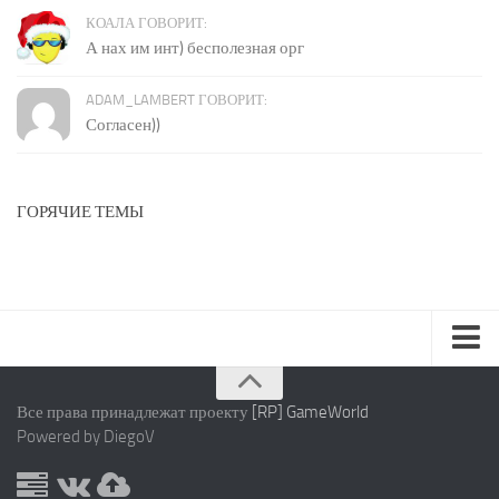
КОАЛА ГОВОРИТ:
А нах им инт) бесполезная орг
ADAM_LAMBERT ГОВОРИТ:
Согласен))
ГОРЯЧИЕ ТЕМЫ
Карта сайта
Все права принадлежат проекту
[RP] GameWorld
Правила
Powered by DiegoV