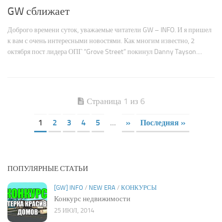
GW сближает
Доброго времени суток, уважаемые читатели GW – INFO. И я пришел
к вам с очень интересными новостями. Как многим известно, 2
октября пост лидера ОПГ “Grove Street” покинул Danny Tayson....
Страница 1 из 6
1
2
3
4
5
...
»
Последняя »
ПОПУЛЯРНЫЕ СТАТЬИ
[GW] INFO
/
NEW ERA
/
КОНКУРСЫ
Конкурс недвижимости
25 ИЮЛ, 2014