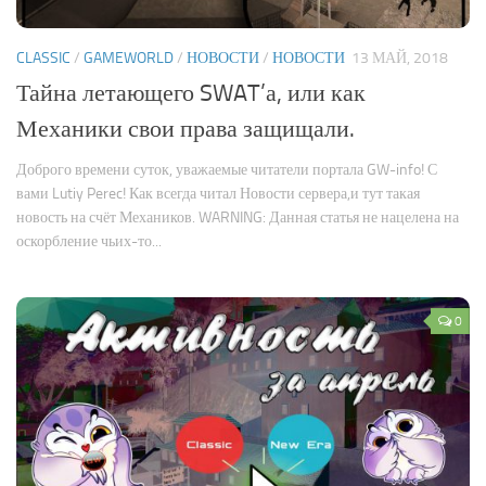
CLASSIC
/
GAMEWORLD
/
НОВОСТИ
/
НОВОСТИ
13 МАЙ, 2018
Тайна летающего SWAT’а, или как
Механики свои права защищали.
Доброго времени суток, уважаемые читатели портала GW-info! С
вами Lutiy Perec! Как всегда читал Новости сервера,и тут такая
новость на счёт Механиков. WARNING: Данная статья не нацелена на
оскорбление чьих-то...
0