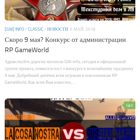
[GW] INFO
/
CLASSIC
/
НОВОСТИ
6 МАЙ, 2018
Скоро 9 мая? Конкурс от администрации
RP GameWorld
Здравствуйте дорогие читатели GW-info, сегодня в официальной
группе проекта, появился пост о конкурсе к величайшему празднику
9 мая. Добрейший денёчек всем игрокам и поклонникам RP
GameWorld. Как всем Вам известно,...
0