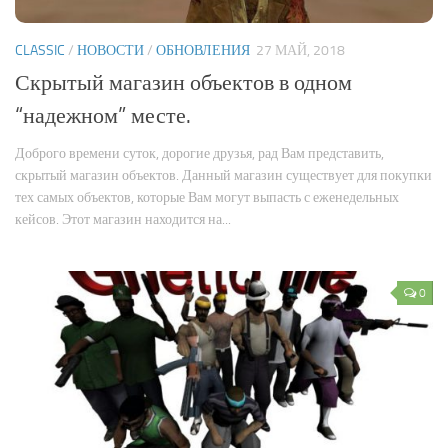
Новости
CLASSIC
/
НОВОСТИ
/
ОБНОВЛЕНИЯ
27 МАЙ, 2018
Конкурсы
Скрытый магазин объектов в одном
Активность
“надежном” месте.
Доброго времени суток, дорогие друзья, рад Вам представить,
скрытый магазин объектов. Данный магазин существует для покупки
тех самых объектов, которые Вам могут выпасть с еженедельных
кейсов. Этот магазин находится на...
0