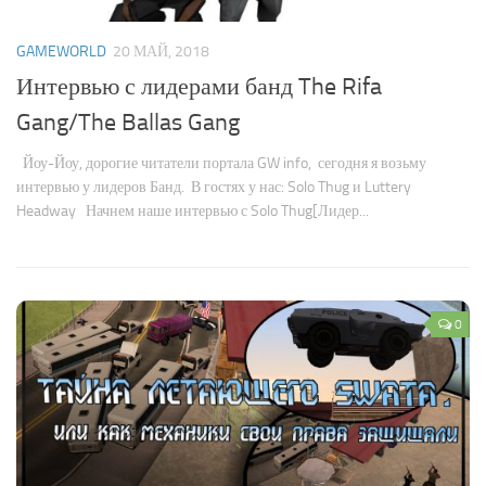
GAMEWORLD
20 МАЙ, 2018
Интервью с лидерами банд The Rifa
Gang/The Ballas Gang
Йоу-Йоу, дорогие читатели портала GW info, сегодня я возьму
интервью у лидеров Банд. В гостях у нас: Solo Thug и Luttery
Headway Начнем наше интервью с Solo Thug[Лидер...
0