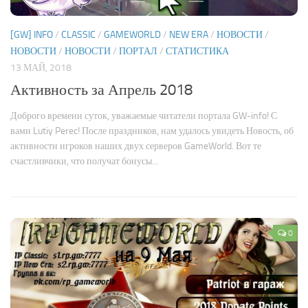
[GW] INFO
/
CLASSIC
/
GAMEWORLD
/
NEW ERA
/
НОВОСТИ
/
НОВОСТИ
/
НОВОСТИ
/
ПОРТАЛ
/
СТАТИСТИКА
13 МАЙ, 2018
Активность за Апрель 2018
Доброго времени суток, уважаемые читатели портала GW-info! С
вами Lutiy Perec! После праздников, нам удалось увидеть Новость, об
активности игроков наших двух серверов GameWorld. Вот те
счастливчики, что получат бонусы...
0