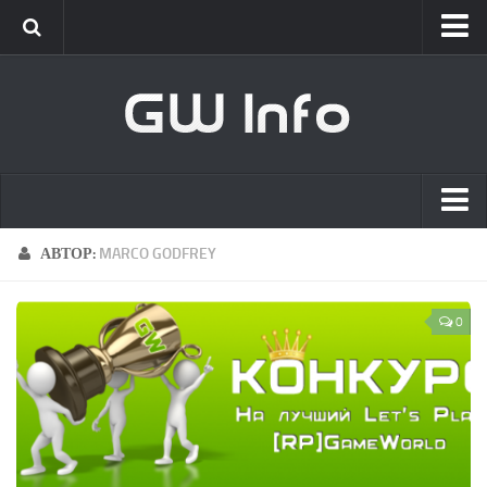
Classic
Новости
Интервью
New Era
Новости
Главная
АВТОР:
MARCO GODFREY
Интервью
Список сотрудников
GameWorld
0
Вакансии
Новости
О проекте
Обновления
Клиент
[GW] Info
Live