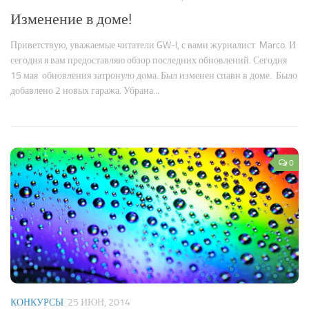
Изменение в доме!
Приветствую, уважаемые читатели GW-I, с вами журналист Marco. И
сегодня я вам предоставляю обзор последних обновлений. Сегодня
15 мая обновления затронуло дома. Был изменен спавн в доме. Было
добавлено 2 новых гаража. Убрана...
0
КОНКУРСЫ
25 ИЮН, 2014