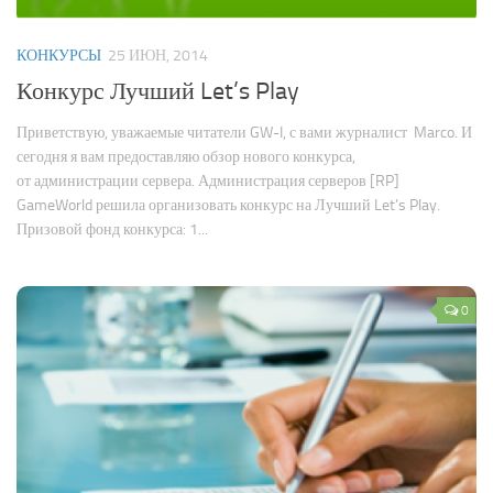
Новости
КОНКУРСЫ
25 ИЮН, 2014
Конкурсы
Конкурс Лучший Let’s Play
Активность
Приветствую, уважаемые читатели GW-I, с вами журналист Marco. И
сегодня я вам предоставляю обзор нового конкурса,
от администрации сервера. Администрация серверов [RP]
GameWorld решила организовать конкурс на Лучший Let’s Play.
Призовой фонд конкурса: 1...
0