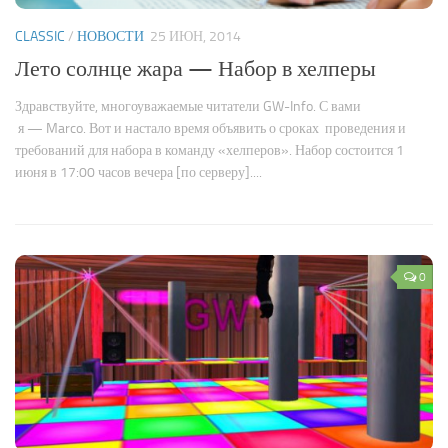
CLASSIC
/
НОВОСТИ
25 ИЮН, 2014
Лето солнце жара — Набор в хелперы
Здравствуйте, многоуважаемые читатели GW-Info. С вами
я — Marco. Вот и настало время объявить о сроках проведения и
требований для набора в команду «хелперов». Набор состоится 1
июня в 17:00 часов вечера [по серверу]....
0