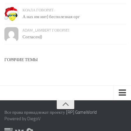
КОАЛА ГОВОРИТ:
А нах им инт) бесполезная орг
ADAM_LAMBERT ГОВОРИТ:
Согласен))
ГОРЯЧИЕ ТЕМЫ
Карта сайта
Все права принадлежат проекту
[RP] GameWorld
Правила
Powered by DiegoV