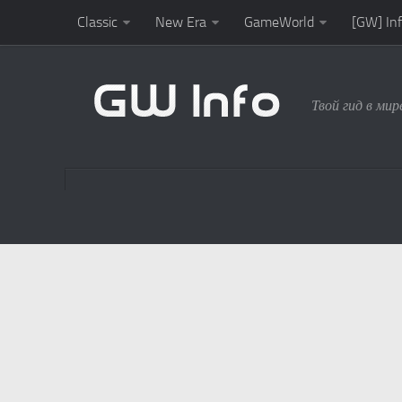
Classic
New Era
GameWorld
[GW] In
Твой гид в ми