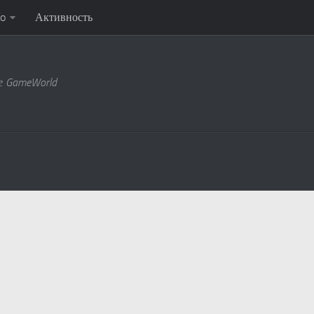
fo
Активность
ре GameWorld